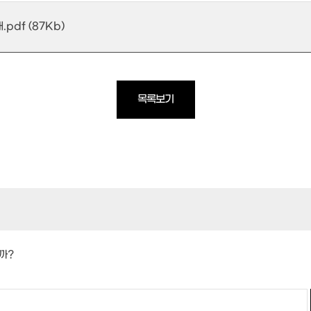
df (87Kb)
목록보기
까?