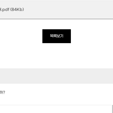
df (84Kb)
목록보기
까?