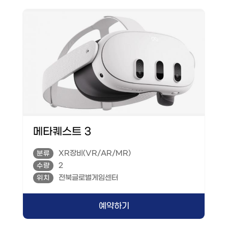
메타퀘스트 3
XR장비(VR/AR/MR)
분류
2
수량
전북글로벌게임센터
위치
예약하기