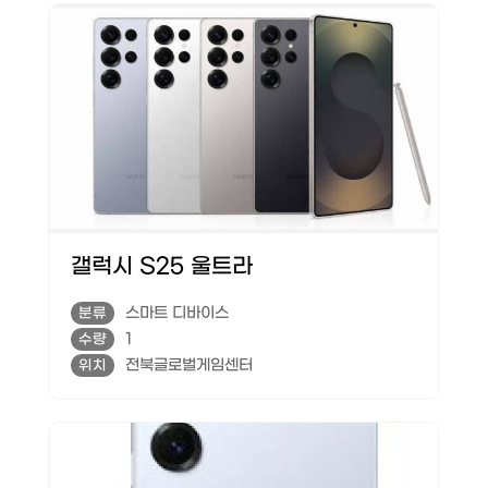
갤럭시 S25 울트라
스마트 디바이스
분류
1
수량
전북글로벌게임센터
위치