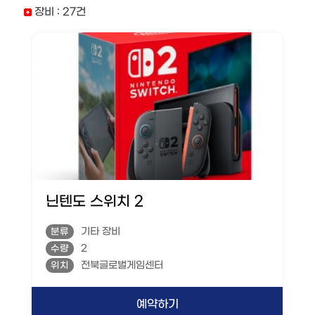
장비 :
27
건
닌텐도 스위치 2
기타 장비
분류
2
수량
전북글로벌게임센터
위치
예약하기