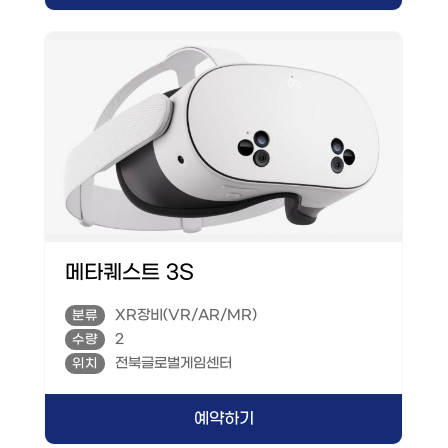
메타퀘스트 3S
XR장비(VR/AR/MR)
분류
2
수량
전북글로벌게임센터
위치
예약하기