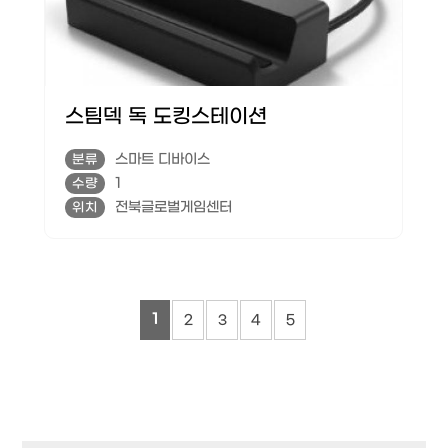
스팀덱 독 도킹스테이션
스마트 디바이스
분류
1
수량
전북글로벌게임센터
위치
1
2
3
4
5