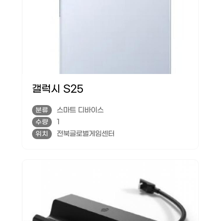
갤럭시 S25
스마트 디바이스
분류
1
수량
전북글로벌게임센터
위치