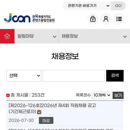
GO
알림마당
채용정보
채용정보
검색
총 게시물 :
253
건
목록갯수
보기
[제2026-126호]2026년 제4회 직원채용 공고
(기간제근로자)
2026-07-30
마감