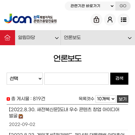
GO
알림마당
언론보도
언론보도
검색
총 게시물 :
819
건
목록갯수
보기
【2022.8.30. 새전북신문】도내 우수 콘텐츠 창업 아이디어
발굴
2022-09-02