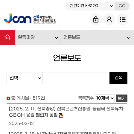
GO
알림마당
언론보도
언론보도
검색
총 게시물 :
819
건
목록갯수
보기
【2025. 2. 11. 전북중앙】 전북콘텐츠진흥원 '올림픽 전북유치
GBCH 응원 챌린지 동참
2025-03-12