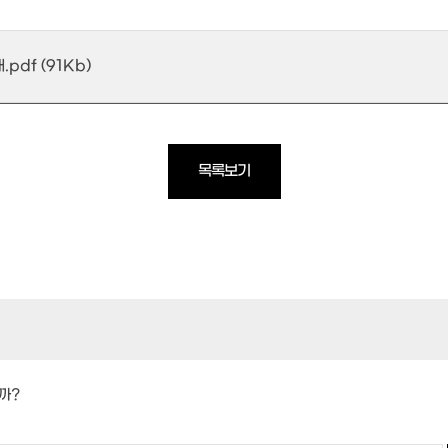
df (91Kb)
목록보기
까?